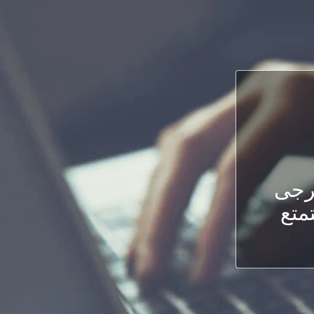
يرجى
متع